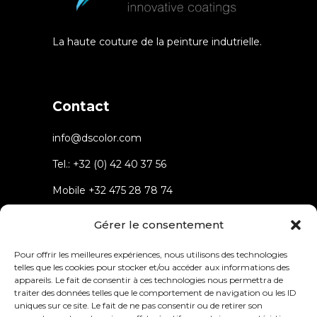
La haute couture de la peinture indutrielle.
Contact
info@dscolor.com
Tel.:
+32 (0) 42 40 37 56
Mobile
+32 475 28 78 74
Rue du parc 4 4432 Alleur
Gérer le consentement
Belgium
Pour offrir les meilleures expériences, nous utilisons des technologies
telles que les cookies pour stocker et/ou accéder aux informations des
appareils. Le fait de consentir à ces technologies nous permettra de
traiter des données telles que le comportement de navigation ou les ID
uniques sur ce site. Le fait de ne pas consentir ou de retirer son