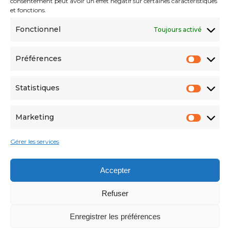
consentement peut avoir un effet négatif sur certaines caractéristiques
Menu
et fonctions.
Fonctionnel
Toujours activé
About
Solutions
Préférences
References
Innovations
Statistiques
Marketing
Gérer les services
© Copyright DS Color 2024
Accepter
Suivez-nous
Refuser
Softedge studio
Enregistrer les préférences