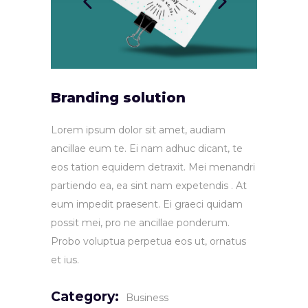
Branding solution
Lorem ipsum dolor sit amet, audiam
ancillae eum te. Ei nam adhuc dicant, te
eos tation equidem detraxit. Mei menandri
partiendo ea, ea sint nam expetendis . At
eum impedit praesent. Ei graeci quidam
possit mei, pro ne ancillae ponderum.
Probo voluptua perpetua eos ut, ornatus
et ius.
Category:
Business