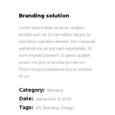
Branding solution
Lorem ipsum dolor sit amet, audiam
ancillae eum te. Ei nam adhuc dicant, te
eos tation equidem detraxit. Mei menandri
partiendo ea, ea sint nam expetendis . At
eum impedit praesent. Ei graeci quidam
possit mei, pro ne ancillae ponderum.
Probo voluptua perpetua eos ut, ornatus
et ius.
Category:
Branding
Date:
septembre 12, 2018
Tags:
Art
Branding
Design