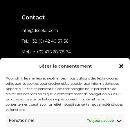
Contact
info@dscolor.com
Tel.:
+32 (0) 42 40 37 56
Mobile
+32 475 28 78 74
Rue du parc 4 4432 Alleur
Gérer le consentement
Belgium
Pour offrir les meilleures expériences, nous utilisons des technologies
telles que les cookies pour stocker et/ou accéder aux informations des
appareils. Le fait de consentir à ces technologies nous permettra de
traiter des données telles que le comportement de navigation ou les ID
uniques sur ce site. Le fait de ne pas consentir ou de retirer son
consentement peut avoir un effet négatif sur certaines caractéristiques
Menu
et fonctions.
Fonctionnel
Toujours activé
About
Solutions