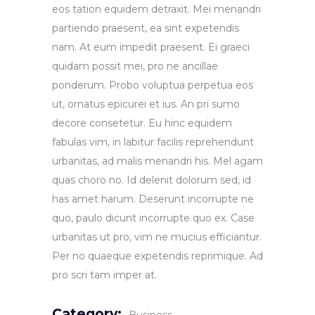
eos tation equidem detraxit. Mei menandri
partiendo praesent, ea sint expetendis
nam. At eum impedit praesent. Ei graeci
quidam possit mei, pro ne ancillae
ponderum. Probo voluptua perpetua eos
ut, ornatus epicurei et ius. An pri sumo
decore consetetur. Eu hinc equidem
fabulas vim, in labitur facilis reprehendunt
urbanitas, ad malis menandri his. Mel agam
quas choro no. Id delenit dolorum sed, id
has amet harum. Deserunt incorrupte ne
quo, paulo dicunt incorrupte quo ex. Case
urbanitas ut pro, vim ne mucius efficiantur.
Per no quaeque expetendis reprimique. Ad
pro scri tam imper at.
Category: