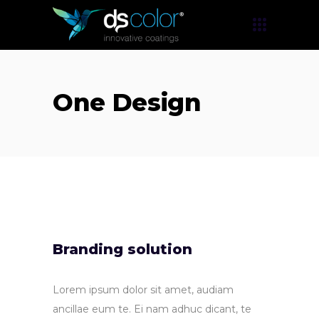
One Design
Branding solution
Lorem ipsum dolor sit amet, audiam
ancillae eum te. Ei nam adhuc dicant, te