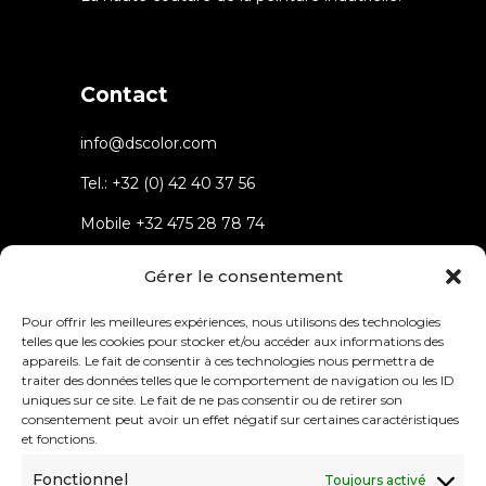
Contact
info@dscolor.com
Tel.:
+32 (0) 42 40 37 56
Mobile
+32 475 28 78 74
Rue du parc 4 4432 Alleur
Gérer le consentement
Belgium
Pour offrir les meilleures expériences, nous utilisons des technologies
telles que les cookies pour stocker et/ou accéder aux informations des
appareils. Le fait de consentir à ces technologies nous permettra de
traiter des données telles que le comportement de navigation ou les ID
uniques sur ce site. Le fait de ne pas consentir ou de retirer son
consentement peut avoir un effet négatif sur certaines caractéristiques
Menu
et fonctions.
Fonctionnel
Toujours activé
About