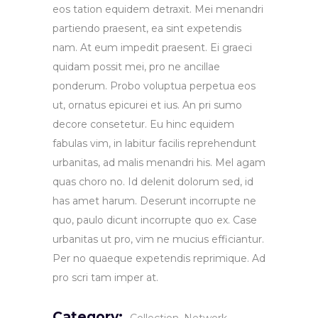
eos tation equidem detraxit. Mei menandri
partiendo praesent, ea sint expetendis
nam. At eum impedit praesent. Ei graeci
quidam possit mei, pro ne ancillae
ponderum. Probo voluptua perpetua eos
ut, ornatus epicurei et ius. An pri sumo
decore consetetur. Eu hinc equidem
fabulas vim, in labitur facilis reprehendunt
urbanitas, ad malis menandri his. Mel agam
quas choro no. Id delenit dolorum sed, id
has amet harum. Deserunt incorrupte ne
quo, paulo dicunt incorrupte quo ex. Case
urbanitas ut pro, vim ne mucius efficiantur.
Per no quaeque expetendis reprimique. Ad
pro scri tam imper at.
Category: