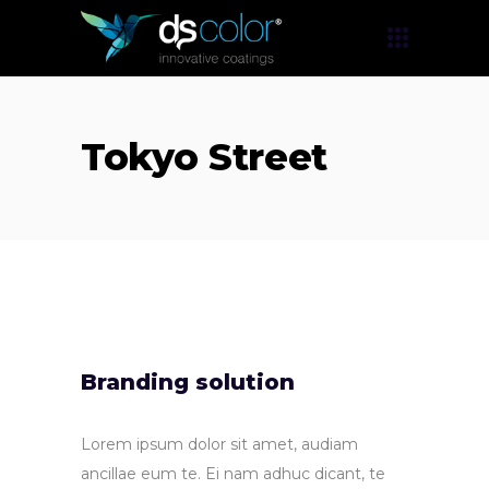
Tokyo Street
Branding solution
Lorem ipsum dolor sit amet, audiam
ancillae eum te. Ei nam adhuc dicant, te